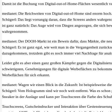
Damit ist die Buchung von Digital-out-of-Home-Flächen wesentlich ver
medianet: Die Reichweiten von Digital-out-of-Home sind enorm hoch.
Schügerl: Das liegt vorrangig daran, dass die Screens anders wahrgen
ist ganz natürlich: Das Auge wird von Dingen angezogen, die sich be
wahrgenommen.
medianet: Der DOOH-Markt ist ein Beweis dafür, dass Märkte, die neu
Schügerl: Es ist ganz egal, wie weit man in die Vergangenheit zurück
dazugekommen, trotzdem gibt es noch immer viel Nachfrage für analog
Leider gibt es aber einen ganz großen Kämpfer gegen die Digitalisier
schwierigsten, Genehmigungen für digitale Werbeflächen zu bekommen.
Werbeflächen für sich erkannt.
medianet: Wagen wir einen Blick in die Zukunft: Ist beispielsweise d
Schügerl: Vom Hologramm sind wir noch weit entfernt. Was es schon gi
Sneaker in der Auslage und kann per Touchscreen die Farbe des Schu
Touchscreens, Gutscheindrucker und Interaktion über Gestensteuerun