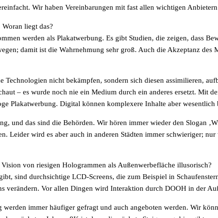
einfacht. Wir haben Vereinbarungen mit fast allen wichtigen Anbietern 
 Woran liegt das?
ommen werden als Plakatwerbung. Es gibt Studien, die zeigen, dass Bew
wegen; damit ist die Wahrnehmung sehr groß. Auch die Akzeptanz des Me
e Technologien nicht bekämpfen, sondern sich diesen assimilieren, auf
schaut – es wurde noch nie ein Medium durch ein anderes ersetzt. Mit d
e Plakatwerbung. Digital können komplexere Inhalte aber wesentlich b
ung, und das sind die Behörden. Wir hören immer wieder den Slogan ‚Wie
 Leider wird es aber auch in anderen Städten immer schwieriger; nur w
ie Vision von riesigen Hologrammen als Außenwerbefläche illusorisch?
bt, sind durchsichtige LCD-Screens, die zum Beispiel in Schaufenstern
hs verändern. Vor allen Dingen wird Interaktion durch DOOH in der A
g werden immer häufiger gefragt und auch angeboten werden. Wir könne