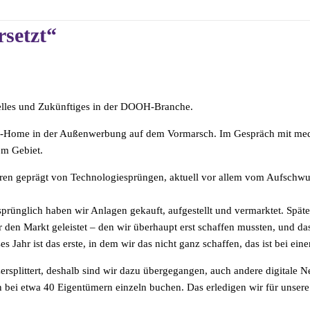
setzt“
uelles und Zukünftiges in der DOOH-Branche.
t-of-Home in der Außenwerbung auf dem Vormarsch. Im Gespräch mit medi
em Gebiet.
hren geprägt von Technologiesprüngen, aktuell vor allem vom Aufschwu
prünglich haben wir Anlagen gekauft, aufgestellt und vermarktet. Spät
r den Markt geleistet – den wir überhaupt erst schaffen mussten, und da
es Jahr ist das erste, in dem wir das nicht ganz schaffen, das ist bei 
zersplittert, deshalb sind wir dazu übergegangen, auch andere digitale 
 bei etwa 40 Eigentümern einzeln buchen. Das erledigen wir für unser