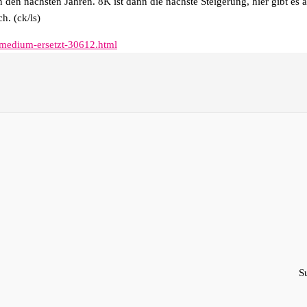
 den nächsten Jahren. 8K ist dann die nächste Steigerung, hier gibt es 
h. (ck/ls)
-medium-ersetzt-30612.html
S