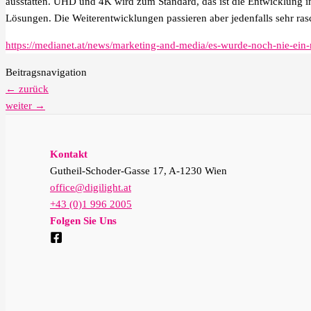
ausstatten. UHD und 4K wird zum Standard, das ist die Entwicklung in
Lösungen. Die Weiterentwicklungen passieren aber jedenfalls sehr rasc
https://medianet.at/news/marketing-and-media/es-wurde-noch-nie-ein
Beitragsnavigation
←
zurück
weiter
→
Kontakt
Gutheil-Schoder-Gasse 17, A-1230 Wien
office@digilight.at
+43 (0)1 996 2005
Folgen Sie Uns