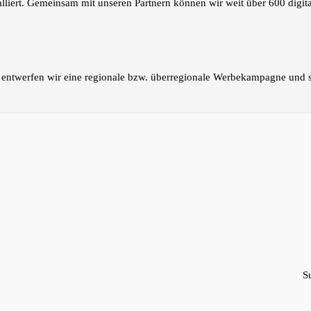
talliert. Gemeinsam mit unseren Partnern können wir weit über 600 digi
ntwerfen wir eine regionale bzw. überregionale Werbekampagne und set
S