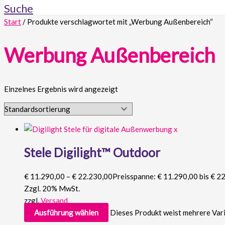
Suche
Start
/ Produkte verschlagwortet mit „Werbung Außenbereich“
Werbung Außenbereich
Einzelnes Ergebnis wird angezeigt
Stele Digilight™ Outdoor
€
11.290,00
–
€
22.230,00
Preisspanne: € 11.290,00 bis € 2
Zzgl. 20% MwSt.
zzgl.
Versand
Ausführung wählen
Dieses Produkt weist mehrere Var