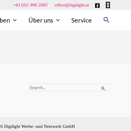
0
+43 (0)1 996 2005
office@digilight.at
Suche
ben
Über uns
Service
Suchen
nach:
26 Digilight Werbe- und Netzwerk GmbH